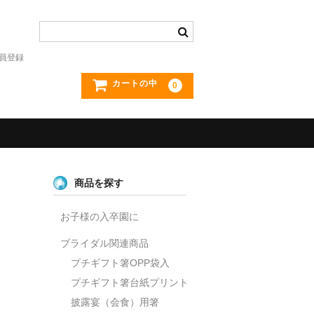
員登録
カートの中
0
商品を探す
お子様の入卒園に
ブライダル関連商品
プチギフト箸OPP袋入
プチギフト箸台紙プリント
披露宴（会食）用箸