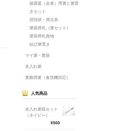
披露宴（会食）用箸と箸置
きセット
招待状・席次表
箸袋席札（箸セット）
箸袋席札無地
結び箸置き
マイ箸・箸袋
名入れ箸
業務用箸（食洗機対応）
人気商品
名入れ箸箱セット
（ネイビー）
¥500