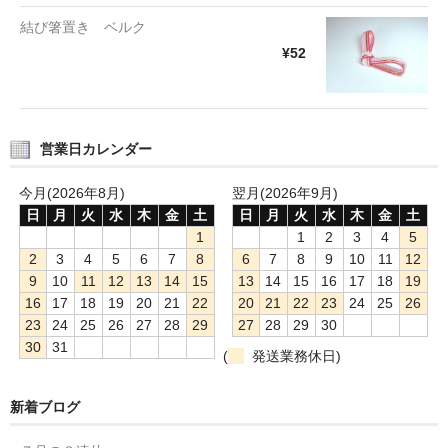
結び箸置き ベルク
¥52
営業日カレンダー
今月(2026年8月)
翌月(2026年9月)
日
月
火
水
木
金
土
日
月
火
水
木
金
土
1
1
2
3
4
5
2
3
4
5
6
7
8
6
7
8
9
10
11
12
9
10
11
12
13
14
15
13
14
15
16
17
18
19
16
17
18
19
20
21
22
20
21
22
23
24
25
26
23
24
25
26
27
28
29
27
28
29
30
30
31
(
発送業務休日)
新着ブログ