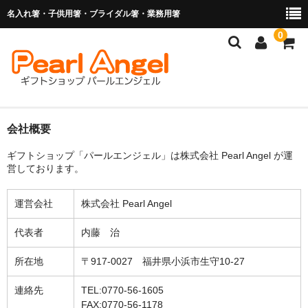
名入れ箸・子供用箸・ブライダル箸・業務用箸
0
商品を探す
会社概要
ギフトショップ「パールエンジェル」は株式会社 Pearl Angel が運
お子様の入卒園に
営しております。
名入れ箸
運営会社
株式会社 Pearl Angel
ブライダル関連商品
代表者
内藤 治
業務用箸（食洗機対応）
所在地
〒917-0027 福井県小浜市生守10-27
マイ箸・箸袋
連絡先
TEL:0770-56-1605
ご利用ガイド
FAX:0770-56-1178