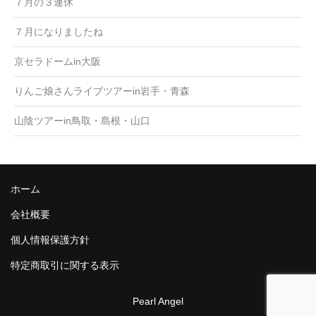
７月の３連休
７月になりましたね
京セラドームin大阪
りんご娘さんライブツアーin岩手・青森
山陰ツアーin鳥取・島根・山口
ホーム
会社概要
個人情報保護方針
特定商取引に関する表示
Pearl Angel