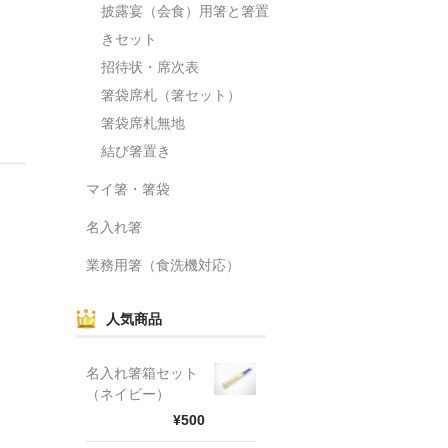
披露宴（会食）用箸と箸置
きセット
招待状・席次表
箸袋席札（箸セット）
箸袋席札無地
結び箸置き
マイ箸・箸袋
名入れ箸
業務用箸（食洗機対応）
人気商品
名入れ箸箱セット
（ネイビー）
¥500