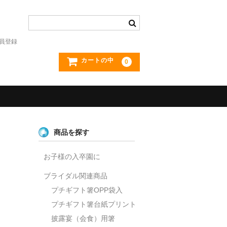
員登録
カートの中
0
商品を探す
お子様の入卒園に
ブライダル関連商品
プチギフト箸OPP袋入
プチギフト箸台紙プリント
披露宴（会食）用箸