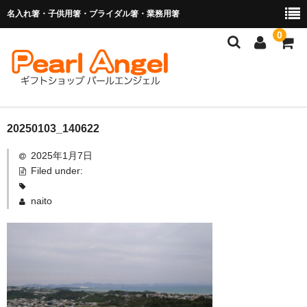
名入れ箸・子供用箸・ブライダル箸・業務用箸
0
商品を探す
20250103_140622
2025年1月7日
お子様の入卒園に
Filed under:
名入れ箸
naito
ブライダル関連商品
業務用箸（食洗機対応）
マイ箸・箸袋
ご利用ガイド