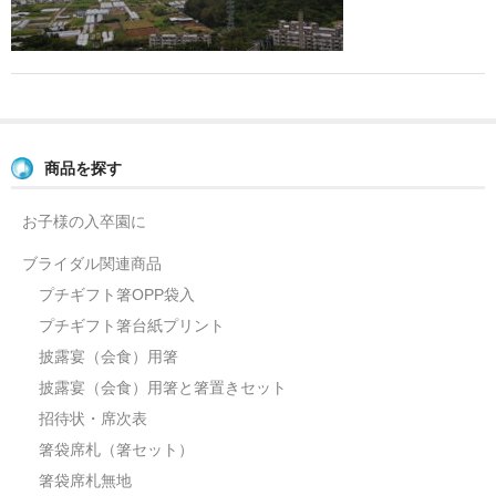
よくあるご質問
お問い合せ
ブログ
商品を探す
お子様の入卒園に
ブライダル関連商品
プチギフト箸OPP袋入
プチギフト箸台紙プリント
披露宴（会食）用箸
披露宴（会食）用箸と箸置きセット
招待状・席次表
箸袋席札（箸セット）
箸袋席札無地