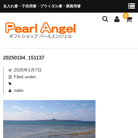
名入れ箸・子供用箸・ブライダル箸・業務用箸
0
商品を探す
20250104_151137
2025年1月7日
お子様の入卒園に
Filed under:
名入れ箸
naito
ブライダル関連商品
業務用箸（食洗機対応）
マイ箸・箸袋
ご利用ガイド