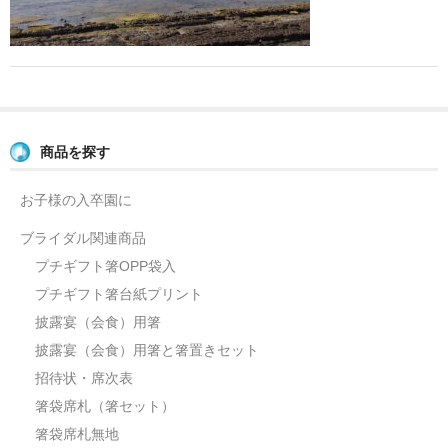
よくあるご質問
お問い合せ
ブログ
商品を探す
お子様の入卒園に
ブライダル関連商品
プチギフト箸OPP袋入
プチギフト箸台紙プリント
披露宴（会食）用箸
披露宴（会食）用箸と箸置きセット
招待状・席次表
箸袋席札（箸セット）
箸袋席札無地