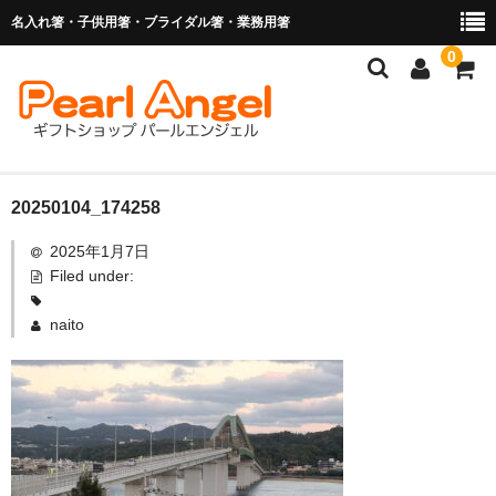
名入れ箸・子供用箸・ブライダル箸・業務用箸
0
商品を探す
20250104_174258
2025年1月7日
お子様の入卒園に
Filed under:
名入れ箸
naito
ブライダル関連商品
業務用箸（食洗機対応）
マイ箸・箸袋
ご利用ガイド