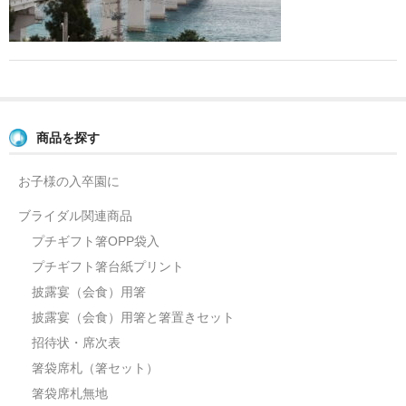
よくあるご質問
お問い合せ
ブログ
商品を探す
お子様の入卒園に
ブライダル関連商品
プチギフト箸OPP袋入
プチギフト箸台紙プリント
披露宴（会食）用箸
披露宴（会食）用箸と箸置きセット
招待状・席次表
箸袋席札（箸セット）
箸袋席札無地