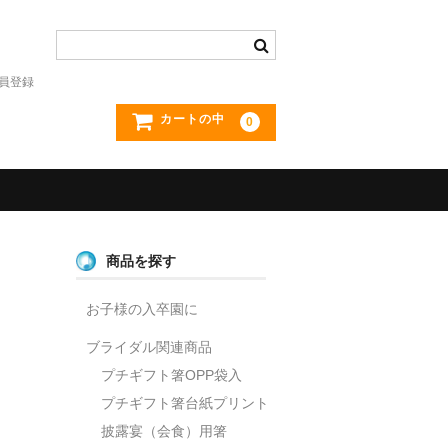
員登録
カートの中
0
商品を探す
お子様の入卒園に
ブライダル関連商品
プチギフト箸OPP袋入
プチギフト箸台紙プリント
披露宴（会食）用箸