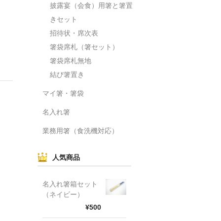
披露宴（会食）用箸と箸置
きセット
招待状・席次表
箸袋席札（箸セット）
箸袋席札無地
結び箸置き
マイ箸・箸袋
名入れ箸
業務用箸（食洗機対応）
人気商品
名入れ箸箱セット
（ネイビー）
¥500