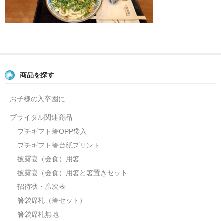
よくあるご質問
お問い合せ
ブログ
商品を探す
お子様の入卒園に
ブライダル関連商品
プチギフト箸OPP袋入
プチギフト箸台紙プリント
披露宴（会食）用箸
披露宴（会食）用箸と箸置きセット
招待状・席次表
箸袋席札（箸セット）
箸袋席札無地