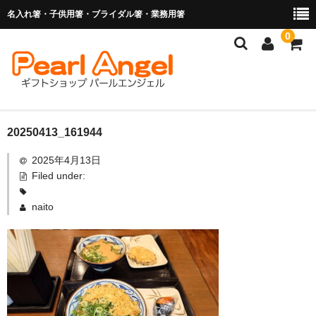
名入れ箸・子供用箸・ブライダル箸・業務用箸
0
商品を探す
20250413_161944
2025年4月13日
お子様の入卒園に
Filed under:
名入れ箸
naito
ブライダル関連商品
業務用箸（食洗機対応）
マイ箸・箸袋
ご利用ガイド