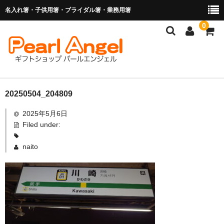
名入れ箸・子供用箸・ブライダル箸・業務用箸
0
商品を探す
20250504_204809
2025年5月6日
お子様の入卒園に
Filed under:
名入れ箸
naito
ブライダル関連商品
業務用箸（食洗機対応）
マイ箸・箸袋
ご利用ガイド