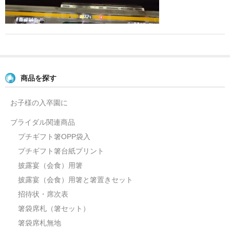
よくあるご質問
お問い合せ
ブログ
商品を探す
お子様の入卒園に
ブライダル関連商品
プチギフト箸OPP袋入
プチギフト箸台紙プリント
披露宴（会食）用箸
披露宴（会食）用箸と箸置きセット
招待状・席次表
箸袋席札（箸セット）
箸袋席札無地