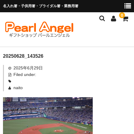
名入れ箸・子供用箸・ブライダル箸・業務用箸
0
商品を探す
20250628_143526
2025年6月29日
お子様の入卒園に
Filed under:
名入れ箸
naito
ブライダル関連商品
業務用箸（食洗機対応）
マイ箸・箸袋
ご利用ガイド