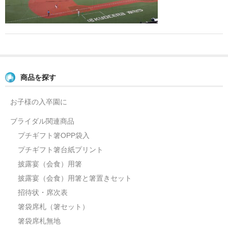
よくあるご質問
お問い合せ
ブログ
商品を探す
お子様の入卒園に
ブライダル関連商品
プチギフト箸OPP袋入
プチギフト箸台紙プリント
披露宴（会食）用箸
披露宴（会食）用箸と箸置きセット
招待状・席次表
箸袋席札（箸セット）
箸袋席札無地