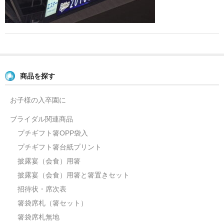
よくあるご質問
お問い合せ
ブログ
商品を探す
お子様の入卒園に
ブライダル関連商品
プチギフト箸OPP袋入
プチギフト箸台紙プリント
披露宴（会食）用箸
披露宴（会食）用箸と箸置きセット
招待状・席次表
箸袋席札（箸セット）
箸袋席札無地