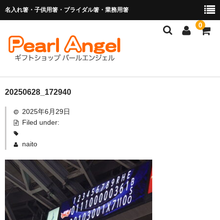
名入れ箸・子供用箸・ブライダル箸・業務用箸
0
商品を探す
20250628_172940
2025年6月29日
お子様の入卒園に
Filed under:
名入れ箸
naito
ブライダル関連商品
業務用箸（食洗機対応）
マイ箸・箸袋
ご利用ガイド