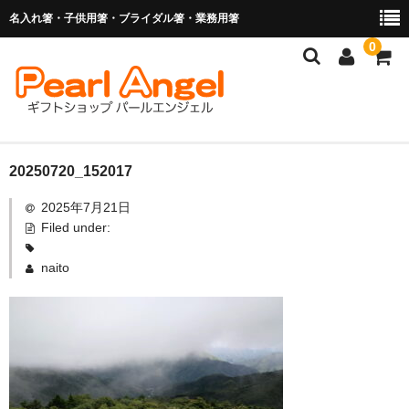
名入れ箸・子供用箸・ブライダル箸・業務用箸
0
商品を探す
20250720_152017
2025年7月21日
お子様の入卒園に
Filed under:
名入れ箸
naito
ブライダル関連商品
業務用箸（食洗機対応）
マイ箸・箸袋
ご利用ガイド