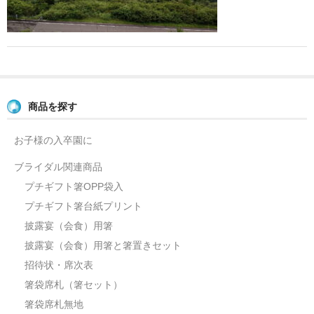
よくあるご質問
お問い合せ
ブログ
商品を探す
お子様の入卒園に
ブライダル関連商品
プチギフト箸OPP袋入
プチギフト箸台紙プリント
披露宴（会食）用箸
披露宴（会食）用箸と箸置きセット
招待状・席次表
箸袋席札（箸セット）
箸袋席札無地