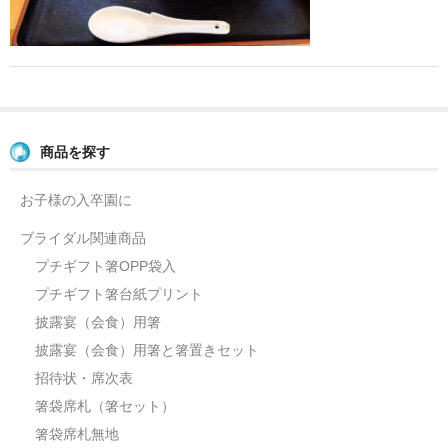
よくあるご質問
お問い合せ
ブログ
商品を探す
お子様の入卒園に
ブライダル関連商品
プチギフト箸OPP袋入
プチギフト箸台紙プリント
披露宴（会食）用箸
披露宴（会食）用箸と箸置きセット
招待状・席次表
箸袋席札（箸セット）
箸袋席札無地