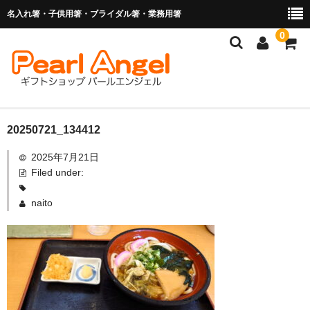
名入れ箸・子供用箸・ブライダル箸・業務用箸
0
商品を探す
20250721_134412
2025年7月21日
お子様の入卒園に
Filed under:
名入れ箸
naito
ブライダル関連商品
業務用箸（食洗機対応）
マイ箸・箸袋
ご利用ガイド