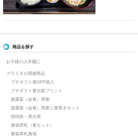
よくあるご質問
お問い合せ
ブログ
商品を探す
お子様の入卒園に
ブライダル関連商品
プチギフト箸OPP袋入
プチギフト箸台紙プリント
披露宴（会食）用箸
披露宴（会食）用箸と箸置きセット
招待状・席次表
箸袋席札（箸セット）
箸袋席札無地