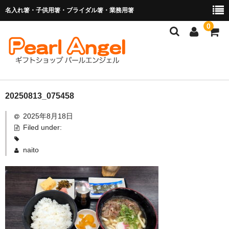
名入れ箸・子供用箸・ブライダル箸・業務用箸
0
商品を探す
20250813_075458
2025年8月18日
お子様の入卒園に
Filed under:
名入れ箸
naito
ブライダル関連商品
業務用箸（食洗機対応）
マイ箸・箸袋
ご利用ガイド