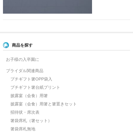
よくあるご質問
お問い合せ
ブログ
商品を探す
お子様の入卒園に
ブライダル関連商品
プチギフト箸OPP袋入
プチギフト箸台紙プリント
披露宴（会食）用箸
披露宴（会食）用箸と箸置きセット
招待状・席次表
箸袋席札（箸セット）
箸袋席札無地