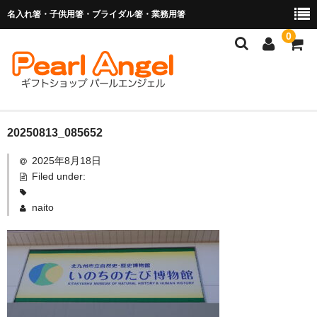
名入れ箸・子供用箸・ブライダル箸・業務用箸
0
商品を探す
20250813_085652
2025年8月18日
お子様の入卒園に
Filed under:
名入れ箸
naito
ブライダル関連商品
業務用箸（食洗機対応）
マイ箸・箸袋
ご利用ガイド