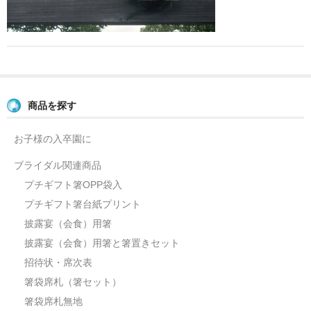
よくあるご質問
お問い合せ
ブログ
商品を探す
お子様の入卒園に
ブライダル関連商品
プチギフト箸OPP袋入
プチギフト箸台紙プリント
披露宴（会食）用箸
披露宴（会食）用箸と箸置きセット
招待状・席次表
箸袋席札（箸セット）
箸袋席札無地