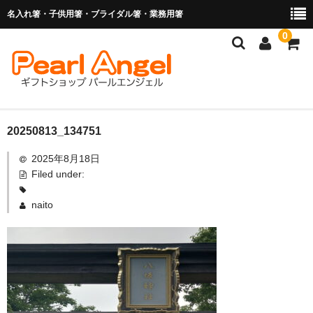
名入れ箸・子供用箸・ブライダル箸・業務用箸
0
商品を探す
20250813_134751
2025年8月18日
お子様の入卒園に
Filed under:
名入れ箸
naito
ブライダル関連商品
業務用箸（食洗機対応）
マイ箸・箸袋
ご利用ガイド