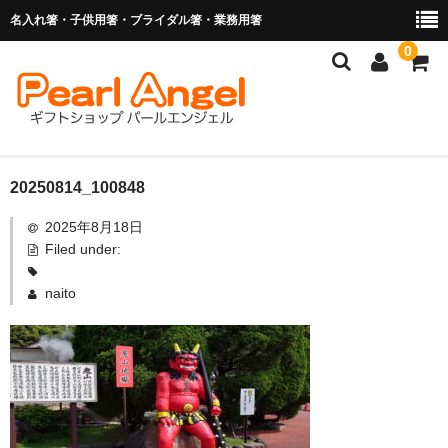
名入れ箸・子供用箸・ブライダル箸・業務用箸
0
商品を探す
20250814_100848
2025年8月18日
お子様の入卒園に
Filed under:
名入れ箸
naito
ブライダル関連商品
業務用箸（食洗機対応）
マイ箸・箸袋
ご利用ガイド