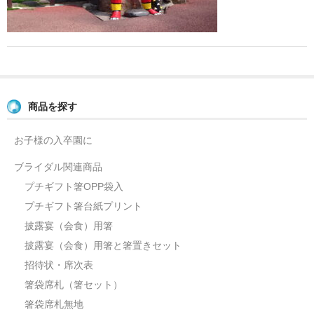
よくあるご質問
お問い合せ
ブログ
商品を探す
お子様の入卒園に
ブライダル関連商品
プチギフト箸OPP袋入
プチギフト箸台紙プリント
披露宴（会食）用箸
披露宴（会食）用箸と箸置きセット
招待状・席次表
箸袋席札（箸セット）
箸袋席札無地