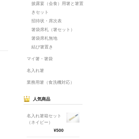
披露宴（会食）用箸と箸置
きセット
招待状・席次表
箸袋席札（箸セット）
箸袋席札無地
結び箸置き
マイ箸・箸袋
名入れ箸
業務用箸（食洗機対応）
人気商品
名入れ箸箱セット
（ネイビー）
¥500