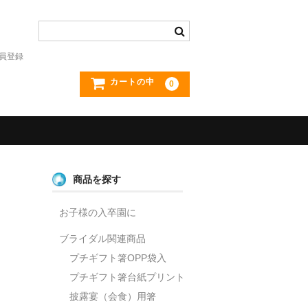
員登録
カートの中
0
商品を探す
お子様の入卒園に
ブライダル関連商品
プチギフト箸OPP袋入
プチギフト箸台紙プリント
披露宴（会食）用箸