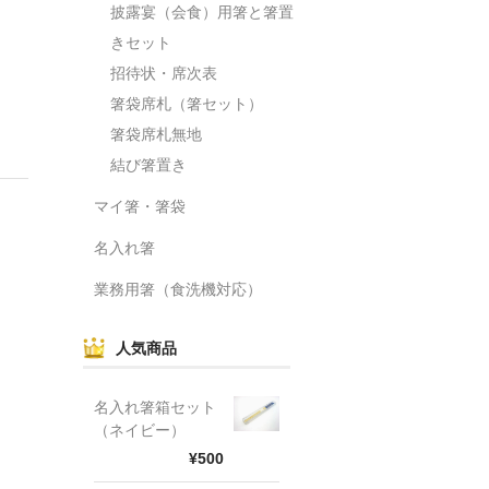
披露宴（会食）用箸と箸置
きセット
招待状・席次表
箸袋席札（箸セット）
箸袋席札無地
結び箸置き
マイ箸・箸袋
名入れ箸
業務用箸（食洗機対応）
人気商品
名入れ箸箱セット
（ネイビー）
¥500