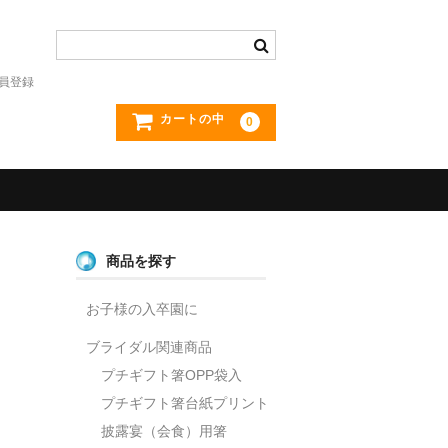
員登録
カートの中
0
商品を探す
お子様の入卒園に
ブライダル関連商品
プチギフト箸OPP袋入
プチギフト箸台紙プリント
披露宴（会食）用箸