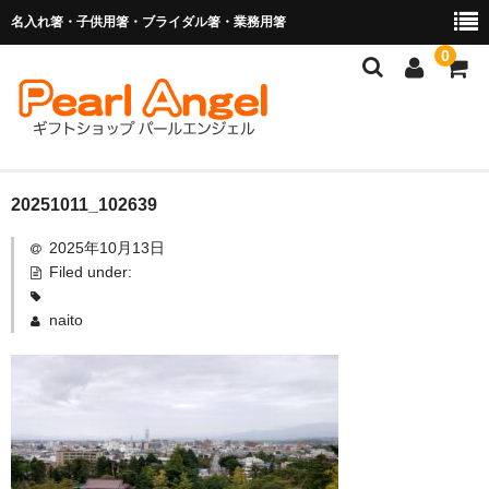
名入れ箸・子供用箸・ブライダル箸・業務用箸
0
商品を探す
20251011_102639
2025年10月13日
お子様の入卒園に
Filed under:
名入れ箸
naito
ブライダル関連商品
業務用箸（食洗機対応）
マイ箸・箸袋
ご利用ガイド