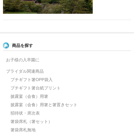
よくあるご質問
お問い合せ
ブログ
商品を探す
お子様の入卒園に
ブライダル関連商品
プチギフト箸OPP袋入
プチギフト箸台紙プリント
披露宴（会食）用箸
披露宴（会食）用箸と箸置きセット
招待状・席次表
箸袋席札（箸セット）
箸袋席札無地