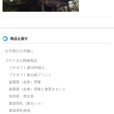
よくあるご質問
お問い合せ
ブログ
商品を探す
お子様の入卒園に
ブライダル関連商品
プチギフト箸OPP袋入
プチギフト箸台紙プリント
披露宴（会食）用箸
披露宴（会食）用箸と箸置きセット
招待状・席次表
箸袋席札（箸セット）
箸袋席札無地