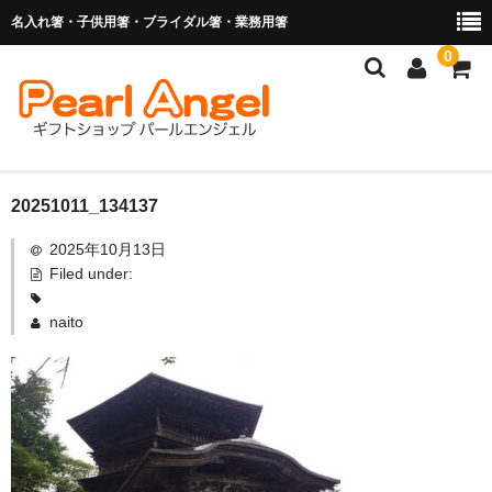
名入れ箸・子供用箸・ブライダル箸・業務用箸
0
商品を探す
20251011_134137
2025年10月13日
お子様の入卒園に
Filed under:
名入れ箸
naito
ブライダル関連商品
業務用箸（食洗機対応）
マイ箸・箸袋
ご利用ガイド