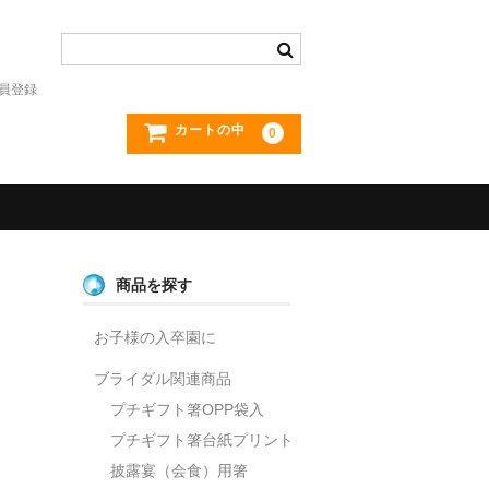
員登録
カートの中
0
商品を探す
お子様の入卒園に
ブライダル関連商品
プチギフト箸OPP袋入
プチギフト箸台紙プリント
披露宴（会食）用箸