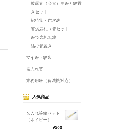
披露宴（会食）用箸と箸置
きセット
招待状・席次表
箸袋席札（箸セット）
箸袋席札無地
結び箸置き
マイ箸・箸袋
名入れ箸
業務用箸（食洗機対応）
人気商品
名入れ箸箱セット
（ネイビー）
¥500