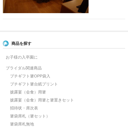
よくあるご質問
お問い合せ
ブログ
商品を探す
お子様の入卒園に
ブライダル関連商品
プチギフト箸OPP袋入
プチギフト箸台紙プリント
披露宴（会食）用箸
披露宴（会食）用箸と箸置きセット
招待状・席次表
箸袋席札（箸セット）
箸袋席札無地