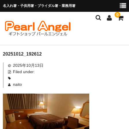
名入れ箸・子供用箸・ブライダル箸・業務用箸
0
商品を探す
20251012_192612
2025年10月13日
お子様の入卒園に
Filed under:
名入れ箸
naito
ブライダル関連商品
業務用箸（食洗機対応）
マイ箸・箸袋
ご利用ガイド