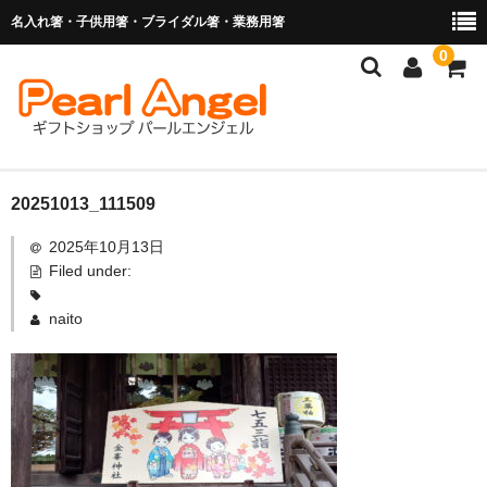
名入れ箸・子供用箸・ブライダル箸・業務用箸
0
商品を探す
20251013_111509
2025年10月13日
お子様の入卒園に
Filed under:
名入れ箸
naito
ブライダル関連商品
業務用箸（食洗機対応）
マイ箸・箸袋
ご利用ガイド