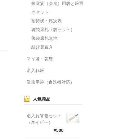
披露宴（会食）用箸と箸置
きセット
招待状・席次表
箸袋席札（箸セット）
箸袋席札無地
結び箸置き
マイ箸・箸袋
名入れ箸
業務用箸（食洗機対応）
人気商品
名入れ箸箱セット
（ネイビー）
¥500