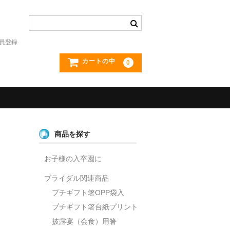
員登録
カートの中
0
商品を探す
お子様の入卒園に
ブライダル関連商品
プチギフト箸OPP袋入
プチギフト箸台紙プリント
披露宴（会食）用箸