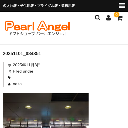
名入れ箸・子供用箸・ブライダル箸・業務用箸
0
商品を探す
20251101_084351
2025年11月3日
お子様の入卒園に
Filed under:
名入れ箸
naito
ブライダル関連商品
業務用箸（食洗機対応）
マイ箸・箸袋
ご利用ガイド