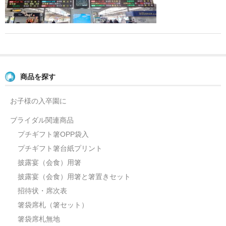
よくあるご質問
お問い合せ
ブログ
商品を探す
お子様の入卒園に
ブライダル関連商品
プチギフト箸OPP袋入
プチギフト箸台紙プリント
披露宴（会食）用箸
披露宴（会食）用箸と箸置きセット
招待状・席次表
箸袋席札（箸セット）
箸袋席札無地