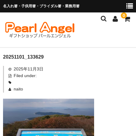
名入れ箸・子供用箸・ブライダル箸・業務用箸
0
商品を探す
20251101_133629
2025年11月3日
お子様の入卒園に
Filed under:
名入れ箸
naito
ブライダル関連商品
業務用箸（食洗機対応）
マイ箸・箸袋
ご利用ガイド