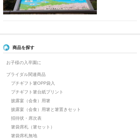
よくあるご質問
お問い合せ
ブログ
商品を探す
お子様の入卒園に
ブライダル関連商品
プチギフト箸OPP袋入
プチギフト箸台紙プリント
披露宴（会食）用箸
披露宴（会食）用箸と箸置きセット
招待状・席次表
箸袋席札（箸セット）
箸袋席札無地