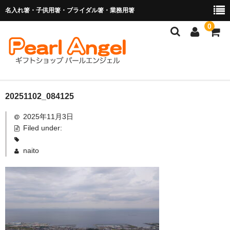
名入れ箸・子供用箸・ブライダル箸・業務用箸
0
商品を探す
20251102_084125
2025年11月3日
お子様の入卒園に
Filed under:
名入れ箸
naito
ブライダル関連商品
業務用箸（食洗機対応）
マイ箸・箸袋
ご利用ガイド