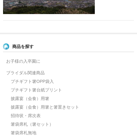
よくあるご質問
お問い合せ
ブログ
商品を探す
お子様の入卒園に
ブライダル関連商品
プチギフト箸OPP袋入
プチギフト箸台紙プリント
披露宴（会食）用箸
披露宴（会食）用箸と箸置きセット
招待状・席次表
箸袋席札（箸セット）
箸袋席札無地