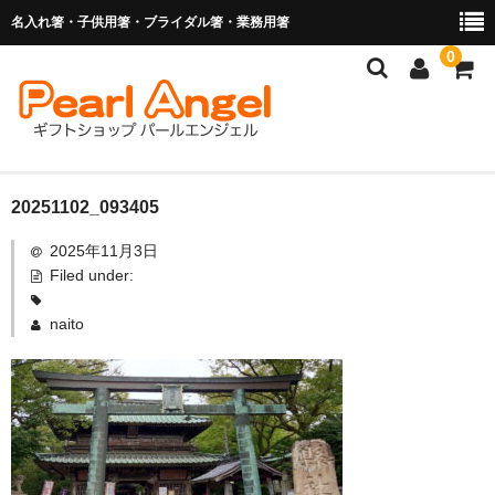
名入れ箸・子供用箸・ブライダル箸・業務用箸
0
商品を探す
20251102_093405
2025年11月3日
お子様の入卒園に
Filed under:
名入れ箸
naito
ブライダル関連商品
業務用箸（食洗機対応）
マイ箸・箸袋
ご利用ガイド