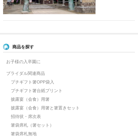
よくあるご質問
お問い合せ
ブログ
商品を探す
お子様の入卒園に
ブライダル関連商品
プチギフト箸OPP袋入
プチギフト箸台紙プリント
披露宴（会食）用箸
披露宴（会食）用箸と箸置きセット
招待状・席次表
箸袋席札（箸セット）
箸袋席札無地