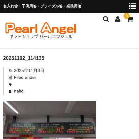
名入れ箸・子供用箸・ブライダル箸・業務用箸
0
商品を探す
20251102_114135
2025年11月3日
お子様の入卒園に
Filed under:
名入れ箸
naito
ブライダル関連商品
業務用箸（食洗機対応）
マイ箸・箸袋
ご利用ガイド