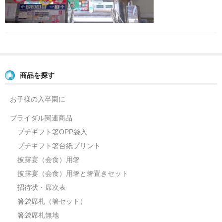
よくあるご質問
お問い合せ
ブログ
商品を探す
お子様の入卒園に
ブライダル関連商品
プチギフト箸OPP袋入
プチギフト箸台紙プリント
披露宴（会食）用箸
披露宴（会食）用箸と箸置きセット
招待状・席次表
箸袋席札（箸セット）
箸袋席札無地