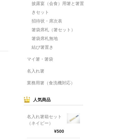
披露宴（会食）用箸と箸置
きセット
招待状・席次表
箸袋席札（箸セット）
箸袋席札無地
結び箸置き
マイ箸・箸袋
名入れ箸
業務用箸（食洗機対応）
人気商品
名入れ箸箱セット
（ネイビー）
¥500