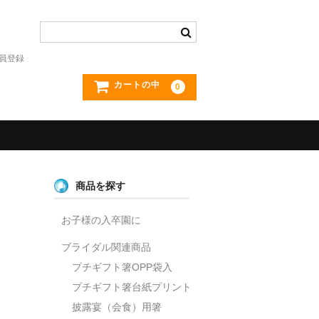
員登録
カートの中
0
商品を探す
お子様の入卒園に
ブライダル関連商品
プチギフト箸OPP袋入
プチギフト箸台紙プリント
披露宴（会食）用箸