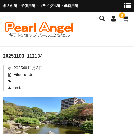
名入れ箸・子供用箸・ブライダル箸・業務用箸
0
商品を探す
20251103_112134
2025年11月3日
お子様の入卒園に
Filed under:
名入れ箸
naito
ブライダル関連商品
業務用箸（食洗機対応）
マイ箸・箸袋
ご利用ガイド