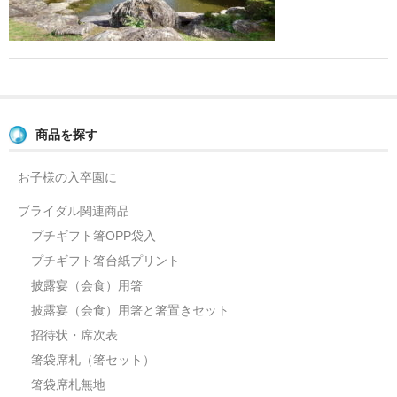
よくあるご質問
お問い合せ
ブログ
商品を探す
お子様の入卒園に
ブライダル関連商品
プチギフト箸OPP袋入
プチギフト箸台紙プリント
披露宴（会食）用箸
披露宴（会食）用箸と箸置きセット
招待状・席次表
箸袋席札（箸セット）
箸袋席札無地