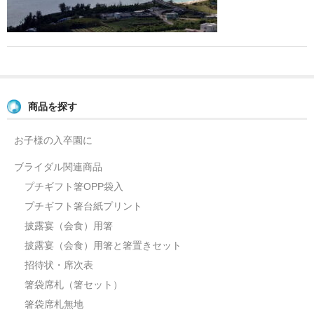
よくあるご質問
お問い合せ
ブログ
商品を探す
お子様の入卒園に
ブライダル関連商品
プチギフト箸OPP袋入
プチギフト箸台紙プリント
披露宴（会食）用箸
披露宴（会食）用箸と箸置きセット
招待状・席次表
箸袋席札（箸セット）
箸袋席札無地