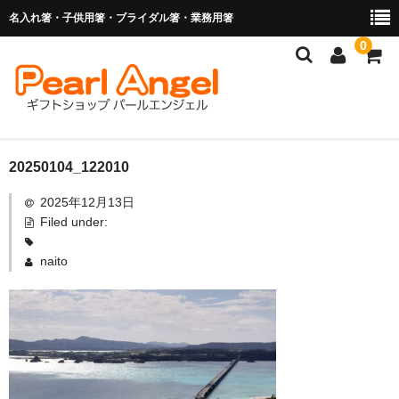
名入れ箸・子供用箸・ブライダル箸・業務用箸
0
商品を探す
20250104_122010
2025年12月13日
お子様の入卒園に
Filed under:
名入れ箸
naito
ブライダル関連商品
業務用箸（食洗機対応）
マイ箸・箸袋
ご利用ガイド