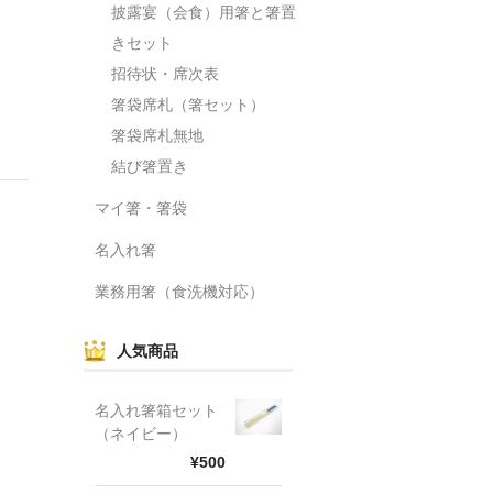
披露宴（会食）用箸と箸置
きセット
招待状・席次表
箸袋席札（箸セット）
箸袋席札無地
結び箸置き
マイ箸・箸袋
名入れ箸
業務用箸（食洗機対応）
人気商品
名入れ箸箱セット
（ネイビー）
¥500