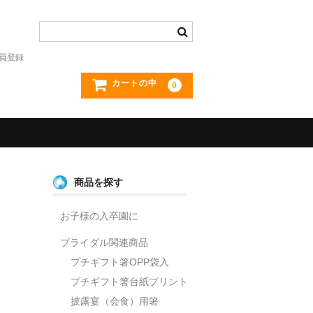
員登録
カートの中
0
商品を探す
お子様の入卒園に
ブライダル関連商品
プチギフト箸OPP袋入
プチギフト箸台紙プリント
披露宴（会食）用箸