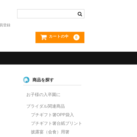
員登録
カートの中
0
商品を探す
お子様の入卒園に
ブライダル関連商品
プチギフト箸OPP袋入
プチギフト箸台紙プリント
披露宴（会食）用箸