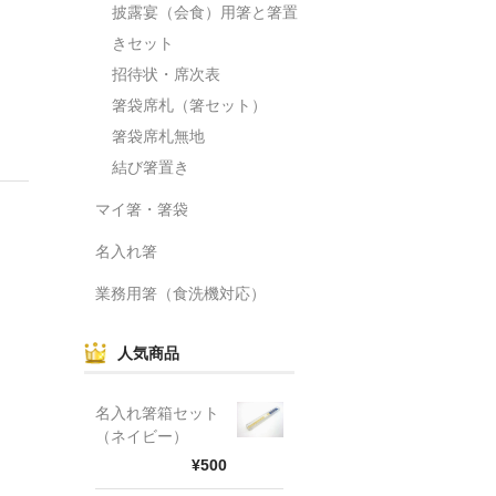
披露宴（会食）用箸と箸置
きセット
招待状・席次表
箸袋席札（箸セット）
箸袋席札無地
結び箸置き
マイ箸・箸袋
名入れ箸
業務用箸（食洗機対応）
人気商品
名入れ箸箱セット
（ネイビー）
¥500