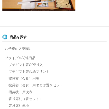
よくあるご質問
お問い合せ
ブログ
商品を探す
お子様の入卒園に
ブライダル関連商品
プチギフト箸OPP袋入
プチギフト箸台紙プリント
披露宴（会食）用箸
披露宴（会食）用箸と箸置きセット
招待状・席次表
箸袋席札（箸セット）
箸袋席札無地