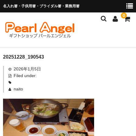
名入れ箸・子供用箸・ブライダル箸・業務用箸
0
商品を探す
20251228_190543
2026年1月5日
お子様の入卒園に
Filed under:
名入れ箸
naito
ブライダル関連商品
業務用箸（食洗機対応）
マイ箸・箸袋
ご利用ガイド