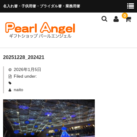
名入れ箸・子供用箸・ブライダル箸・業務用箸
0
商品を探す
20251228_202421
2026年1月5日
お子様の入卒園に
Filed under:
名入れ箸
naito
ブライダル関連商品
業務用箸（食洗機対応）
マイ箸・箸袋
ご利用ガイド