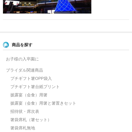
よくあるご質問
お問い合せ
ブログ
商品を探す
お子様の入卒園に
ブライダル関連商品
プチギフト箸OPP袋入
プチギフト箸台紙プリント
披露宴（会食）用箸
披露宴（会食）用箸と箸置きセット
招待状・席次表
箸袋席札（箸セット）
箸袋席札無地