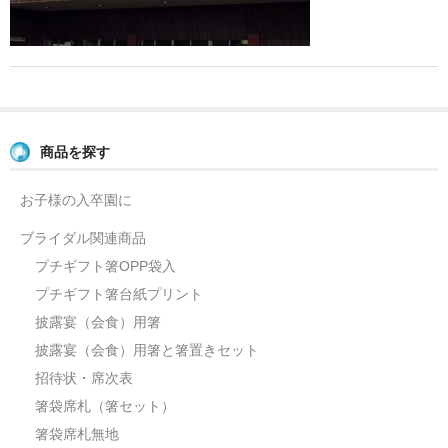
よくあるご質問
お問い合せ
ブログ
商品を探す
お子様の入卒園に
ブライダル関連商品
プチギフト箸OPP袋入
プチギフト箸台紙プリント
披露宴（会食）用箸
披露宴（会食）用箸と箸置きセット
招待状・席次表
箸袋席札（箸セット）
箸袋席札無地