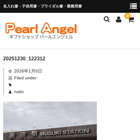
名入れ箸・子供用箸・ブライダル箸・業務用箸
0
商品を探す
20251230_122312
2026年1月5日
お子様の入卒園に
Filed under:
名入れ箸
naito
ブライダル関連商品
業務用箸（食洗機対応）
マイ箸・箸袋
ご利用ガイド