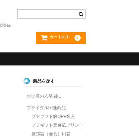
員登録
カートの中
0
商品を探す
お子様の入卒園に
ブライダル関連商品
プチギフト箸OPP袋入
プチギフト箸台紙プリント
披露宴（会食）用箸