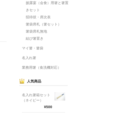
披露宴（会食）用箸と箸置
きセット
招待状・席次表
箸袋席札（箸セット）
箸袋席札無地
結び箸置き
マイ箸・箸袋
名入れ箸
業務用箸（食洗機対応）
人気商品
名入れ箸箱セット
（ネイビー）
¥500