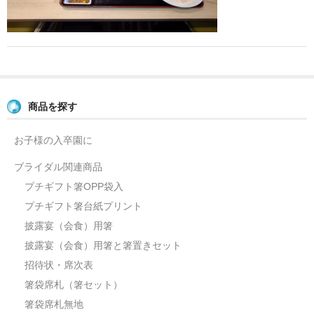
よくあるご質問
お問い合せ
ブログ
商品を探す
お子様の入卒園に
ブライダル関連商品
プチギフト箸OPP袋入
プチギフト箸台紙プリント
披露宴（会食）用箸
披露宴（会食）用箸と箸置きセット
招待状・席次表
箸袋席札（箸セット）
箸袋席札無地