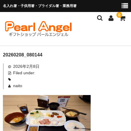
名入れ箸・子供用箸・ブライダル箸・業務用箸
0
商品を探す
20260208_080144
2026年2月8日
お子様の入卒園に
Filed under:
名入れ箸
naito
ブライダル関連商品
業務用箸（食洗機対応）
マイ箸・箸袋
ご利用ガイド