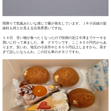
雨降りで気嵐みたいな感じで霧が発生しています。ＪＲ小浜線の架
線柱も何とか見える位視界悪いですね。
１４日 甘い物が食べたくなったので恒例の近江今津までケーキを
買いに行って来ました。車 クラウンです。ここ４００円代からあ
ります。安いわ。地元の小浜市やと６００円以上しますから。高す
ぎて話しにならんわ。この日も車のオモリですわ。