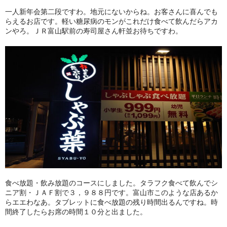
一人新年会第二段ですわ。地元にないからね。お客さんに喜んでも
らえるお店です。軽い糖尿病のモンがこれだけ食べて飲んだらアカ
ンやろ。ＪＲ富山駅前の寿司屋さん軒並お待ちですわ。
食べ放題・飲み放題のコースにしました。タラフク食べて飲んでシ
ニア割・ＪＡＦ割で３，９８８円です。富山市このような店あるか
らエエわなあ。タブレットに食べ放題の残り時間出るんですね。時
間終了したらお席の時間１０分と出ました。