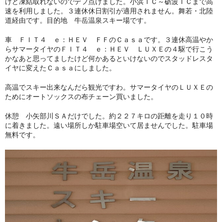
けど凍結取れないのでデフ点けました。小浜ＩＣ～砺波ＩＣまで高
速を利用しました。３連休休日割引が適用されません。舞若・北陸
道経由です。目的地 牛岳温泉スキー場です。
車 ＦＩＴ４ ｅ：ＨＥＶ ＦＦのＣａｓａです。３連休高温やか
らサマータイヤのＦＩＴ４ ｅ：ＨＥＶ ＬＵＸＥの４駆で行こう
かなあと思ってましたけど何かあるといけないのでスタッドレスタ
イヤに変えたＣａｓａにしました。
高温でスキー出来なんだら観光ですわ。サマータイヤのＬＵＸＥの
ためにオートソックスの布チェーン買いました。
休憩 小矢部川ＳＡだけでした。約２２７キロの距離を走り１０時
に着きました。遠い場所しか駐車場空いて居ませんでした。駐車場
無料です。