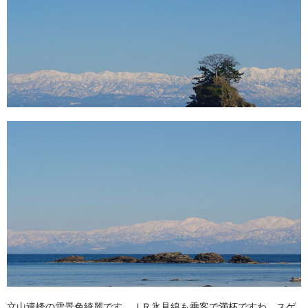
立山連峰の雪景色綺麗です。ＪＲ氷見線も乗客で満杯ですわ。スゲ