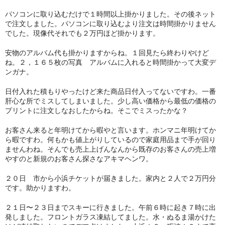
パソコンに取り込むだけで１時間以上掛かりました。その後ネット
で注文しました。パソコンに取り込むより注文は時間掛かりません
でした。現像代それでも２万円ほど掛かります。
安物のアルバム代も掛かりますからね。１回見たら終わりやけど
ね。２，１６５枚の写真 アルバムに入れると時間掛かって大変デ
ンガナ。
日付入れた積もりやったけど来た商品日付入ってないですわ。一番
肝心な所でミスしてしまいました。少し高い価格から最低の価格の
プリントに注文しなおしたからね。そこでミスったかな？
お客さん来ると年明けてから暇やと言います。ホンマニ年明けてか
ら暇ですわ。何もかも値上がりしているので家庭用品まで手が回り
ませんわね。そんでも売上上げんなんから既存のお客さんの売上増
やすのと新規のお客さん探さなアキマヘンワ。
２０日 市から小浜チケットが届きました。家内と２人で２万円分
です。助かりますわ。
２１日〜２３日までスキーに行きました。午前６時に起き７時に出
発しました。フロントガラス凍結してました。水・ぬるま湯かけた