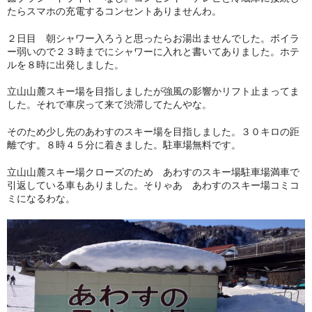
たらスマホの充電するコンセントありませんわ。
２日目 朝シャワー入ろうと思ったらお湯出ませんでした。ボイラ
ー弱いので２３時までにシャワーに入れと書いてありました。ホテ
ルを８時に出発しました。
立山山麓スキー場を目指しましたが強風の影響かリフト止まってま
した。それで車戻って来て渋滞してたんやな。
そのため少し先のあわすのスキー場を目指しました。３０キロの距
離です。８時４５分に着きました。駐車場無料です。
立山山麓スキー場クローズのため あわすのスキー場駐車場満車で
引返している車もありました。そりゃあ あわすのスキー場コミコ
ミになるわな。