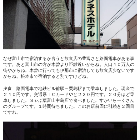
なぜ富山市で宿泊するか言うと飲食店の豊富さと路面電車がある事
です。あと富山市の方が木曽より距離近いからね。人口４０万人の
街やからね。木曽に行っても伊那市に宿泊しても飲食店少ないです
からね。松本市で宿泊すると別ですけどね。
夕食 路面電車で地鉄ビル前駅～粟島駅まで乗車しました。現金で
２４０円です。交通系ＩＣカードやと２２０円です。２０分ほど乗
車しました。Ｓゃぶ葉富山中島店で食べました。すかいらーくさん
のグループです。１時間待ちました。このお店前回に引続き２回目
ですわ。