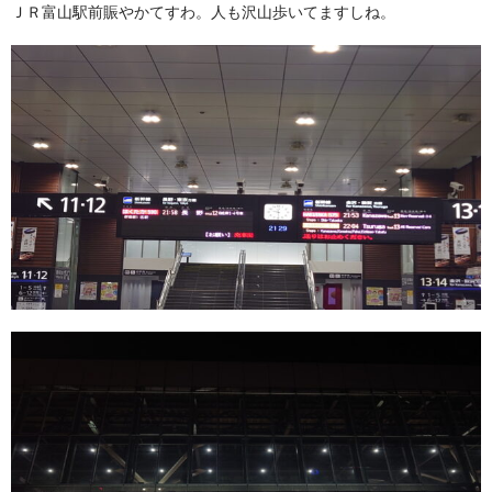
ＪＲ富山駅前賑やかてすわ。人も沢山歩いてますしね。