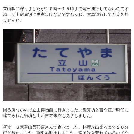
立山駅に寄りましたが１０時〜１５時まで電車運行してないのです
ね。立山駅周辺に民家ほぼないですもんね。電車運行しても乗客居
ませんわ。
回る所ないので立山博物館に行きました。教算坊と言う江戸時代に
建てられた宿坊と山岳古未来館も見学しました。
昼食 Ｓ家富山呉羽店さんで食べました。料理が出来るまで２０分
ほど待ちました。割引券利用しました。強風吹き荒れているので立