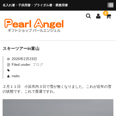
名入れ箸・子供用箸・ブライダル箸・業務用箸
0
商品を探す
スキーツアーin富山
2026年2月23日
お子様の入卒園に
Filed under:
ブログ
名入れ箸
naito
ブライダル関連商品
２月１１日 小浜市内３日で雪が無くなりました。これが近年の雪
の状態です。これで普通ですわ。
業務用箸（食洗機対応）
マイ箸・箸袋
ご利用ガイド