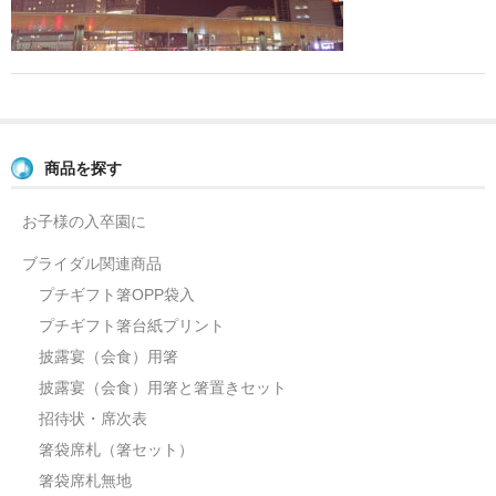
よくあるご質問
お問い合せ
ブログ
商品を探す
お子様の入卒園に
ブライダル関連商品
プチギフト箸OPP袋入
プチギフト箸台紙プリント
披露宴（会食）用箸
披露宴（会食）用箸と箸置きセット
招待状・席次表
箸袋席札（箸セット）
箸袋席札無地