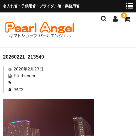
名入れ箸・子供用箸・ブライダル箸・業務用箸
0
商品を探す
20260221_213549
2026年2月23日
お子様の入卒園に
Filed under:
名入れ箸
naito
ブライダル関連商品
業務用箸（食洗機対応）
マイ箸・箸袋
ご利用ガイド