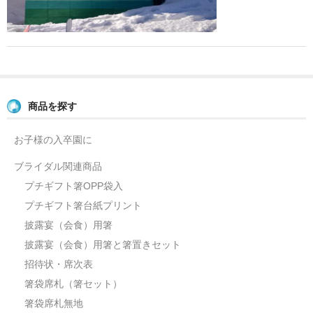
よくあるご質問
お問い合せ
ブログ
商品を探す
お子様の入卒園に
ブライダル関連商品
プチギフト箸OPP袋入
プチギフト箸台紙プリント
披露宴（会食）用箸
披露宴（会食）用箸と箸置きセット
招待状・席次表
箸袋席札（箸セット）
箸袋席札無地