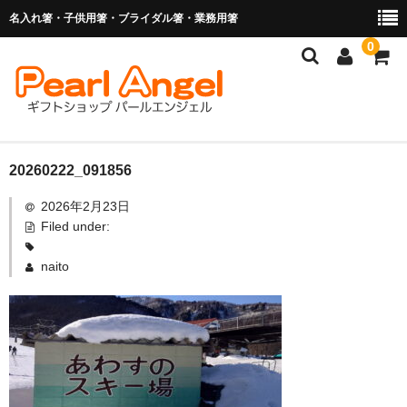
名入れ箸・子供用箸・ブライダル箸・業務用箸
0
商品を探す
20260222_091856
2026年2月23日
お子様の入卒園に
Filed under:
名入れ箸
naito
ブライダル関連商品
業務用箸（食洗機対応）
マイ箸・箸袋
ご利用ガイド