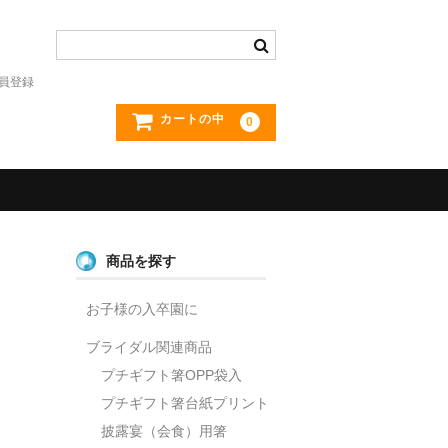
員登録
カートの中
0
商品を探す
お子様の入卒園に
ブライダル関連商品
プチギフト箸OPP袋入
プチギフト箸台紙プリント
披露宴（会食）用箸