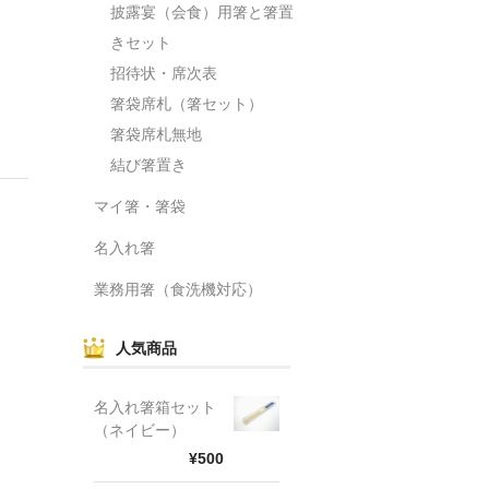
披露宴（会食）用箸と箸置
きセット
招待状・席次表
箸袋席札（箸セット）
箸袋席札無地
結び箸置き
マイ箸・箸袋
名入れ箸
業務用箸（食洗機対応）
人気商品
名入れ箸箱セット
（ネイビー）
¥500