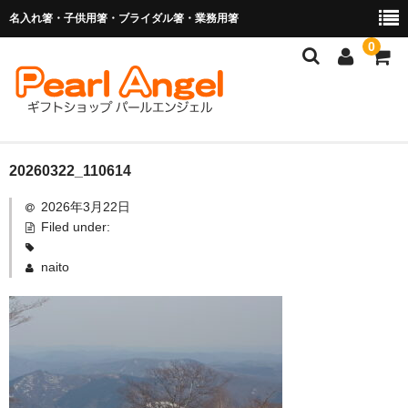
名入れ箸・子供用箸・ブライダル箸・業務用箸
0
商品を探す
20260322_110614
2026年3月22日
お子様の入卒園に
Filed under:
名入れ箸
naito
ブライダル関連商品
業務用箸（食洗機対応）
マイ箸・箸袋
ご利用ガイド