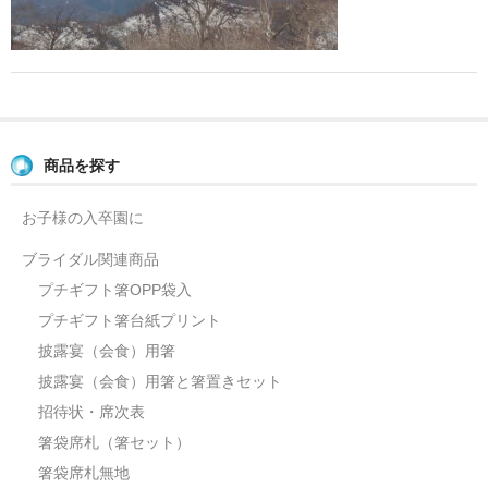
よくあるご質問
お問い合せ
ブログ
商品を探す
お子様の入卒園に
ブライダル関連商品
プチギフト箸OPP袋入
プチギフト箸台紙プリント
披露宴（会食）用箸
披露宴（会食）用箸と箸置きセット
招待状・席次表
箸袋席札（箸セット）
箸袋席札無地