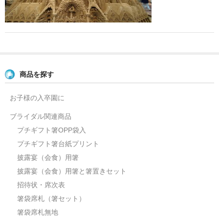
よくあるご質問
お問い合せ
ブログ
商品を探す
お子様の入卒園に
ブライダル関連商品
プチギフト箸OPP袋入
プチギフト箸台紙プリント
披露宴（会食）用箸
披露宴（会食）用箸と箸置きセット
招待状・席次表
箸袋席札（箸セット）
箸袋席札無地