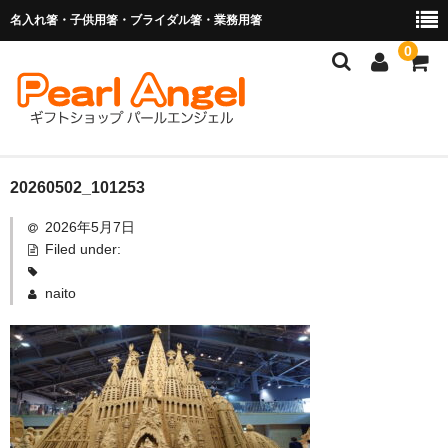
名入れ箸・子供用箸・ブライダル箸・業務用箸
0
商品を探す
20260502_101253
2026年5月7日
お子様の入卒園に
Filed under:
名入れ箸
naito
ブライダル関連商品
業務用箸（食洗機対応）
マイ箸・箸袋
ご利用ガイド