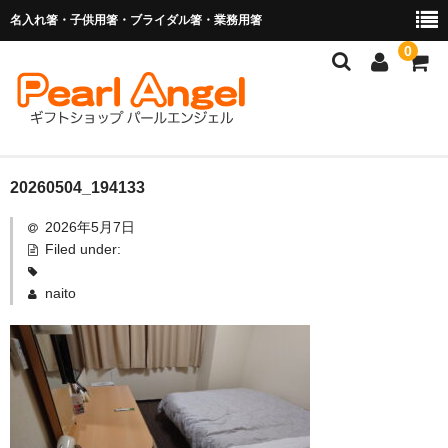
名入れ箸・子供用箸・ブライダル箸・業務用箸
0
商品を探す
20260504_194133
2026年5月7日
お子様の入卒園に
Filed under:
名入れ箸
naito
ブライダル関連商品
業務用箸（食洗機対応）
マイ箸・箸袋
ご利用ガイド