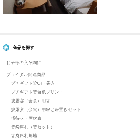
よくあるご質問
お問い合せ
ブログ
商品を探す
お子様の入卒園に
ブライダル関連商品
プチギフト箸OPP袋入
プチギフト箸台紙プリント
披露宴（会食）用箸
披露宴（会食）用箸と箸置きセット
招待状・席次表
箸袋席札（箸セット）
箸袋席札無地