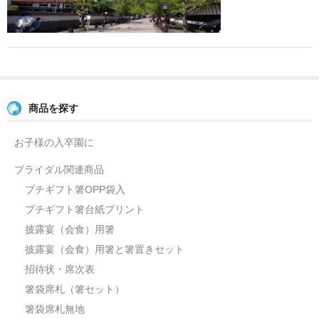
よくあるご質問
お問い合せ
ブログ
商品を探す
お子様の入卒園に
ブライダル関連商品
プチギフト箸OPP袋入
プチギフト箸台紙プリント
披露宴（会食）用箸
披露宴（会食）用箸と箸置きセット
招待状・席次表
箸袋席札（箸セット）
箸袋席札無地