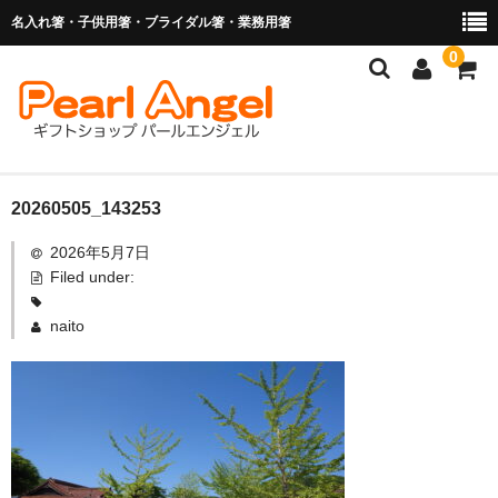
名入れ箸・子供用箸・ブライダル箸・業務用箸
0
商品を探す
20260505_143253
2026年5月7日
お子様の入卒園に
Filed under:
名入れ箸
naito
ブライダル関連商品
業務用箸（食洗機対応）
マイ箸・箸袋
ご利用ガイド