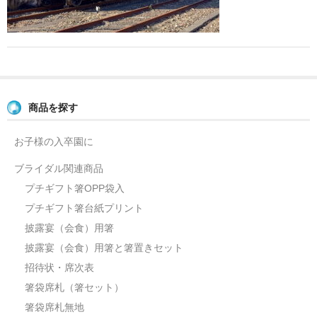
よくあるご質問
お問い合せ
ブログ
商品を探す
お子様の入卒園に
ブライダル関連商品
プチギフト箸OPP袋入
プチギフト箸台紙プリント
披露宴（会食）用箸
披露宴（会食）用箸と箸置きセット
招待状・席次表
箸袋席札（箸セット）
箸袋席札無地