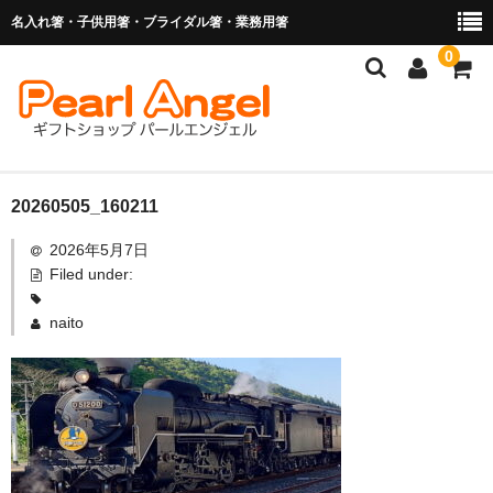
名入れ箸・子供用箸・ブライダル箸・業務用箸
0
商品を探す
20260505_160211
2026年5月7日
お子様の入卒園に
Filed under:
名入れ箸
naito
ブライダル関連商品
業務用箸（食洗機対応）
マイ箸・箸袋
ご利用ガイド