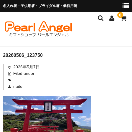
名入れ箸・子供用箸・ブライダル箸・業務用箸
0
商品を探す
20260506_123750
2026年5月7日
お子様の入卒園に
Filed under:
名入れ箸
naito
ブライダル関連商品
業務用箸（食洗機対応）
マイ箸・箸袋
ご利用ガイド