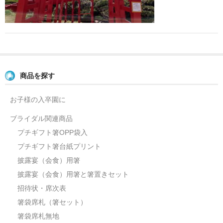
よくあるご質問
お問い合せ
ブログ
商品を探す
お子様の入卒園に
ブライダル関連商品
プチギフト箸OPP袋入
プチギフト箸台紙プリント
披露宴（会食）用箸
披露宴（会食）用箸と箸置きセット
招待状・席次表
箸袋席札（箸セット）
箸袋席札無地